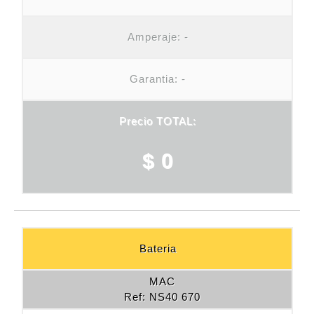
Amperaje:
-
Garantia: -
Precio TOTAL:
$ 0
Bateria
MAC
Ref: NS40 670