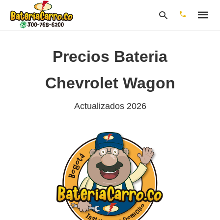
Precios Bateria
Escribe
Chevrolet Wagon
tu
consulta
y
Actualizados 2026
pulsa
en
INTRO: