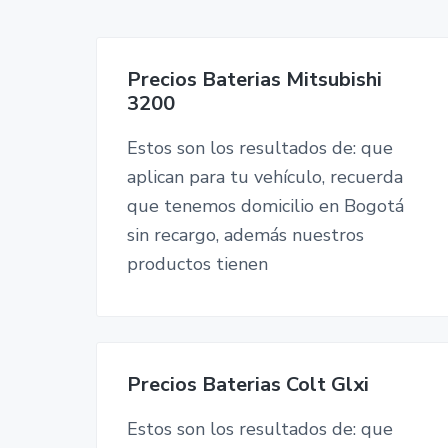
o
v
n
t
i
t
a
g
Precios Baterias Mitsubishi
a
3200
t
i
Estos son los resultados de: que
o
aplican para tu vehículo, recuerda
n
que tenemos domicilio en Bogotá
sin recargo, además nuestros
productos tienen
Precios Baterias Colt Glxi
Estos son los resultados de: que