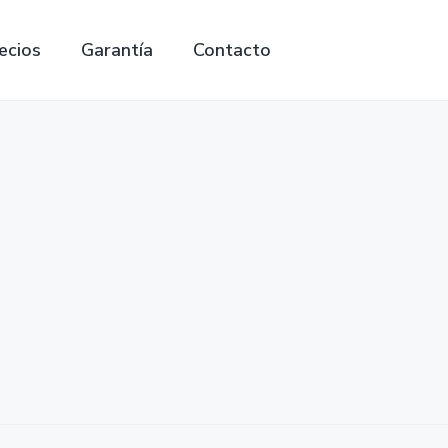
ecios
Garantía
Contacto
Search
this
website