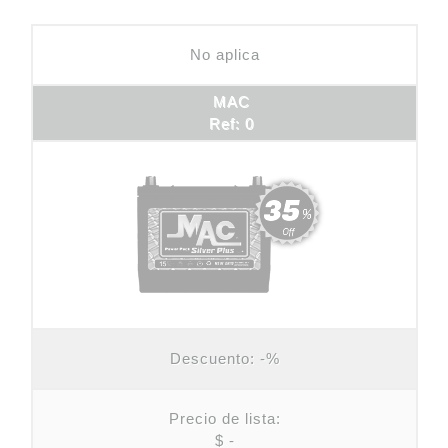
No aplica
MAC
Ref: 0
Descuento:
-%
Precio de lista:
$ -