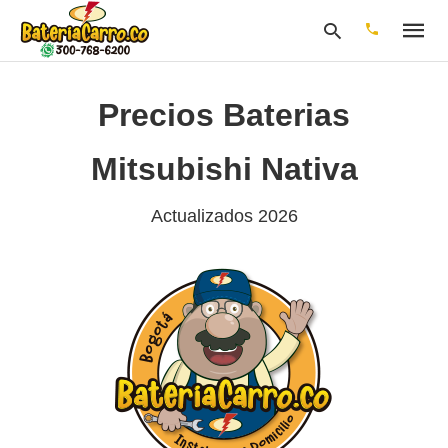
Precios Baterias
Escribe
Mitsubishi Nativa
tu
consulta
y
Actualizados 2026
pulsa
en
INTRO: