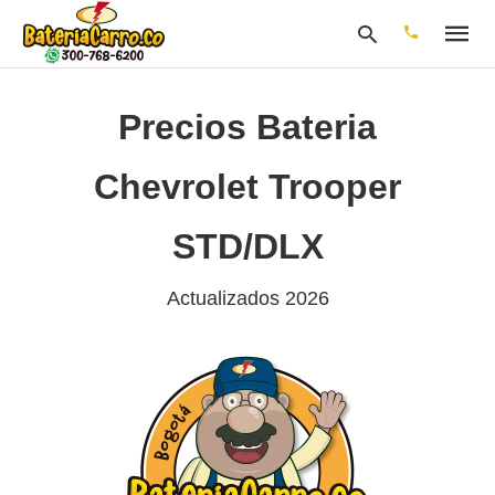
Precios Bateria
Escribe
Chevrolet Trooper
tu
consulta
y
STD/DLX
pulsa
en
INTRO:
Actualizados 2026