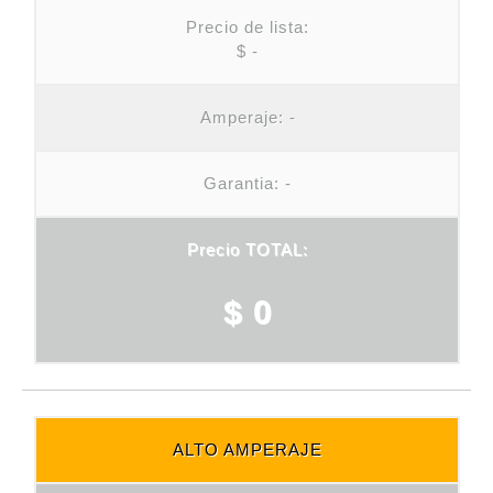
Precio de lista:
$ -
Amperaje:
-
Garantia: -
Precio TOTAL:
$ 0
ALTO AMPERAJE