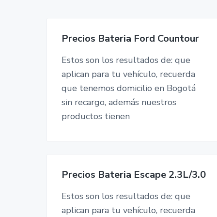
v
n
o
t
i
t
a
g
Precios Bateria Ford Countour
a
t
Estos son los resultados de: que
i
aplican para tu vehículo, recuerda
o
que tenemos domicilio en Bogotá
n
sin recargo, además nuestros
productos tienen
Precios Bateria Escape 2.3L/3.0
Estos son los resultados de: que
aplican para tu vehículo, recuerda