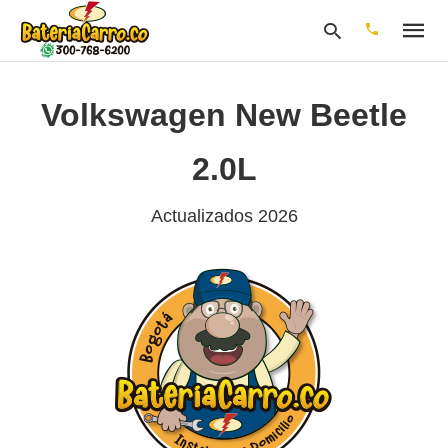
Volkswagen New Beetle
Escribe
2.0L
tu
consulta
y
Actualizados 2026
pulsa
en
INTRO: