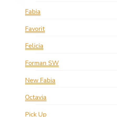
Fabia
Favorit
Felicia
Forman SW
New Fabia
Octavia
Pick Up