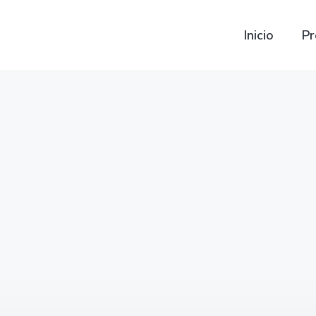
Inicio
Pr
Baterias para Skoda
Modelos de Skoda