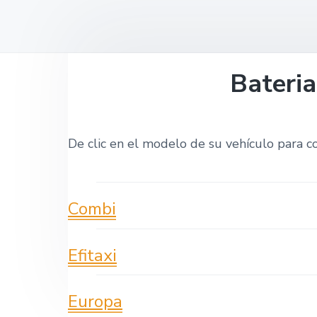
o
v
n
t
i
t
a
g
a
Bateria
t
i
o
De clic en el modelo de su vehículo para c
n
Combi
Efitaxi
Europa