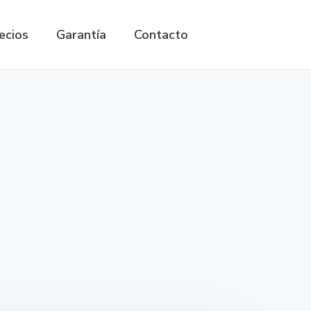
ecios
Garantía
Contacto
Search
this
website