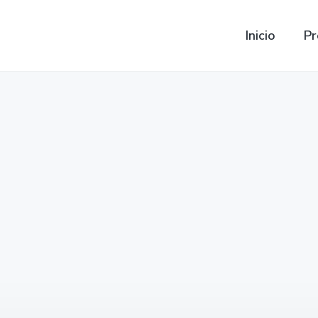
Inicio
Pr
Baterias para Chysler
Modelos de Chysler