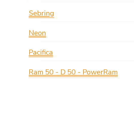
Sebring
Neon
Pacifica
Ram 50 - D 50 - PowerRam