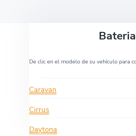
o
v
n
t
i
t
a
g
a
Bateria
t
i
o
De clic en el modelo de su vehículo para c
n
Caravan
Cirrus
Daytona