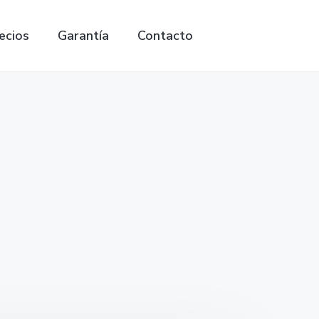
ecios
Garantía
Contacto
Search
this
website