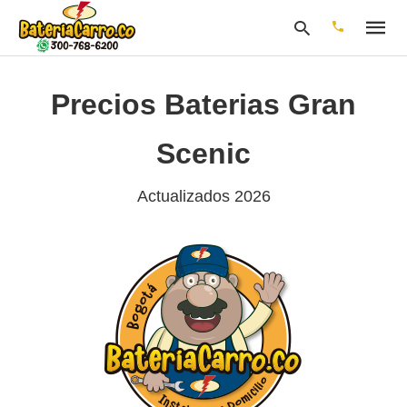
Precios Baterias Gran
Escribe
Scenic
tu
consulta
y
Actualizados 2026
pulsa
en
INTRO: