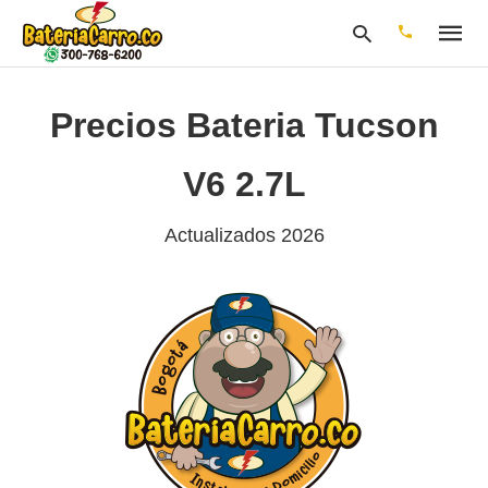
Precios Bateria Tucson
Escribe
V6 2.7L
tu
consulta
y
Actualizados 2026
pulsa
en
INTRO: