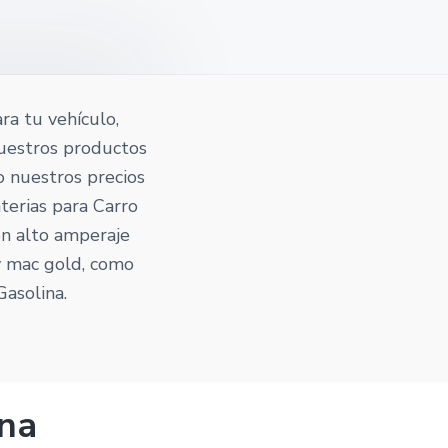
ra tu vehículo,
nuestros productos
to nuestros precios
terias para Carro
on alto amperaje
 y mac gold, como
asolina.
ina