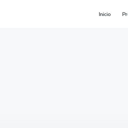
Inicio
Pr
ecios Bateria Terios Gasol
Terios Gasolina