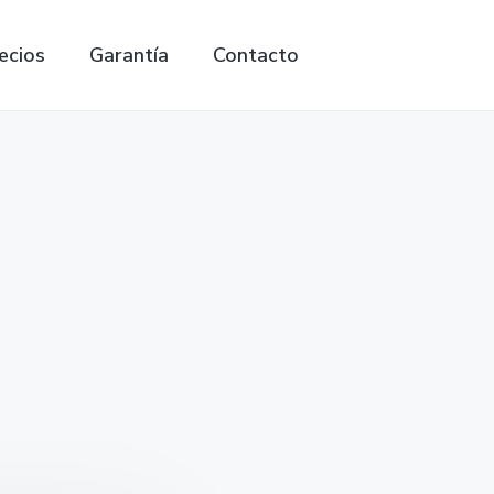
ecios
Garantía
Contacto
Search
this
website
ina