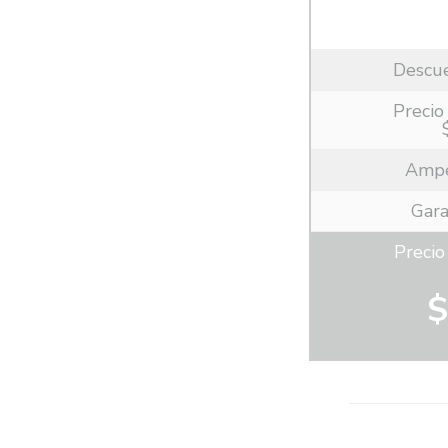
Descu
Precio 
Ampe
Gara
Preci
$