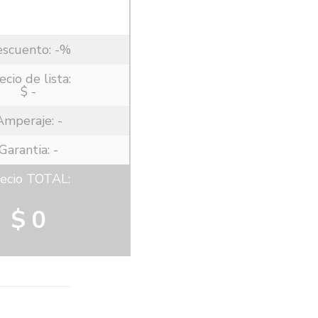
escuento:
-%
ecio de lista:
$ -
Amperaje:
-
Garantia: -
ecio TOTAL:
$ 0