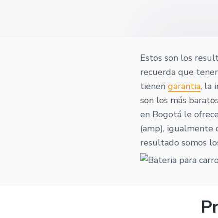
o
v
n
t
i
t
a
g
a
t
Estos son los resul
i
recuerda que ten
o
tienen
garantia
, la
n
son los más baratos
en Bogotá le ofrece
(amp), igualmente d
resultado somos lo
Pr