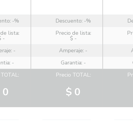
ento:
-%
Descuento:
-%
D
de lista:
Precio de lista:
Pr
$ -
$ -
raje:
-
Amperaje:
-
ntia: -
Garantia: -
o TOTAL:
Precio TOTAL:
Pr
 0
$ 0