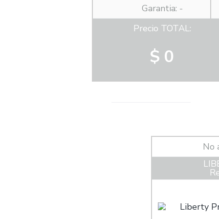
Garantia: -
Precio TOTAL:
$ 0
No 
LIB
Re