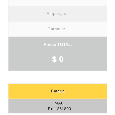
Amperaje:
-
Garantia: -
Precio TOTAL:
$ 0
Bateria
MAC
Ref: 36i 800