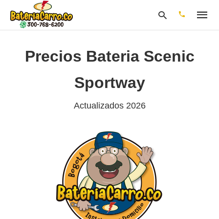
Precios Bateria Scenic
Escribe
Sportway
tu
consulta
y
Actualizados 2026
pulsa
en
INTRO: