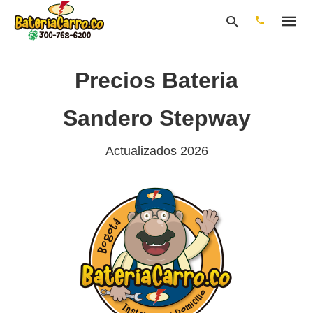
Precios Bateria
Escribe
Sandero Stepway
tu
consulta
y
Actualizados 2026
pulsa
en
INTRO: