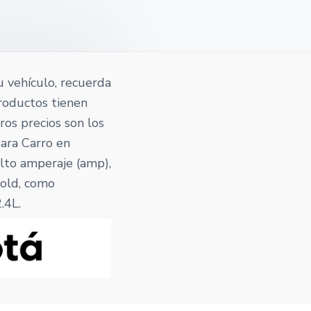
u vehículo, recuerda
roductos tienen
tros precios son los
para Carro en
alto amperaje (amp),
gold, como
.4L.