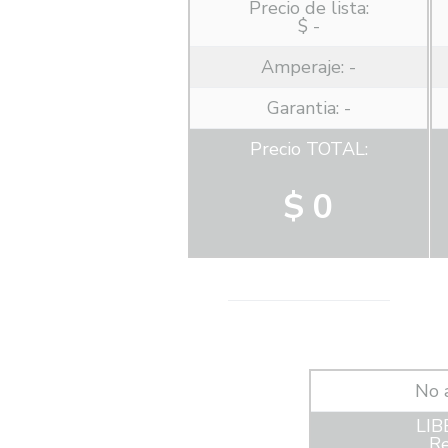
Precio de lista:
$ -
Amperaje:
-
Garantia: -
Precio TOTAL:
$ 0
No 
LIB
Re