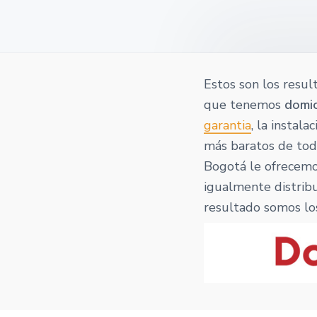
v
n
o
t
i
t
a
g
a
t
Estos son los resul
i
que tenemos
domic
o
garantia
, la instal
n
más baratos de todo
Bogotá le ofrecemos
igualmente distribu
resultado somos lo