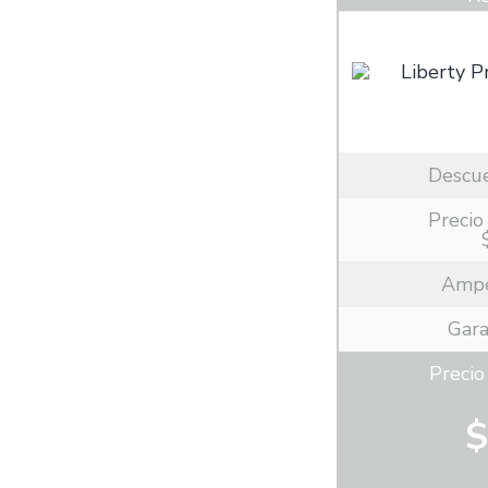
Descu
Precio 
Ampe
Gara
Preci
$