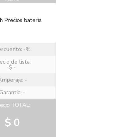
escuento:
-%
ecio de lista:
$ -
Amperaje:
-
Garantia: -
ecio TOTAL:
$ 0