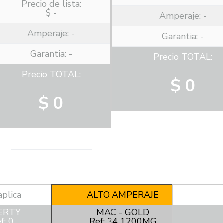
Precio de lista:
$ -
Amperaje:
-
Amperaje:
-
Garantia: -
Garantia: -
Precio TOTAL:
Precio TOTAL:
$ 0
$ 0
aplica
ALTO AMPERAJE
ERTY
MAC - GOLD
f: 0
Ref: 34 1200MG