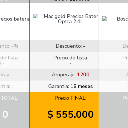
ento:
-%
Descuento:
-
D
de lista:
Precio de lista:
Pr
$ -
-
raje:
-
Amperaje:
1200
ntia: -
Garantia:
18 meses
o TOTAL:
Precio FINAL:
Pr
 0
$ 555.000