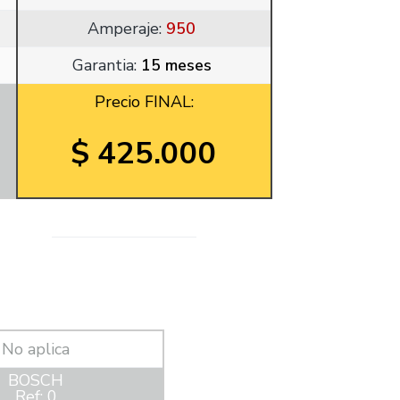
Amperaje:
950
Garantia:
15 meses
Precio FINAL:
$ 425.000
No aplica
BOSCH
Ref: 0