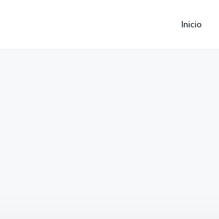
Inicio
Precios Bateria Optra 2.4L
Optra 2.4L