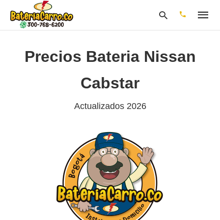
Precios Bateria Nissan
Escribe
Cabstar
tu
consulta
y
Actualizados 2026
pulsa
en
INTRO: