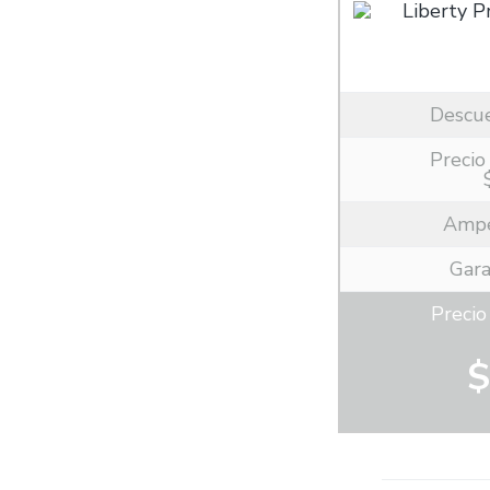
Descu
Precio 
Ampe
Gara
Preci
$