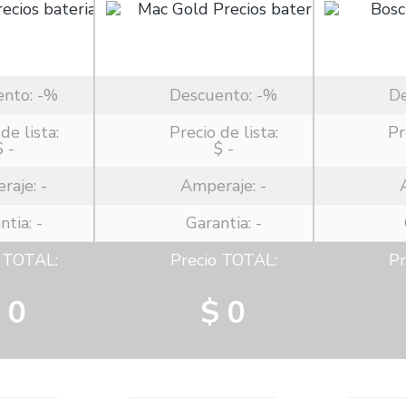
ento:
-%
Descuento:
-%
D
de lista:
Precio de lista:
Pr
$ -
$ -
raje:
-
Amperaje:
-
ntia: -
Garantia: -
o TOTAL:
Precio TOTAL:
Pr
 0
$ 0