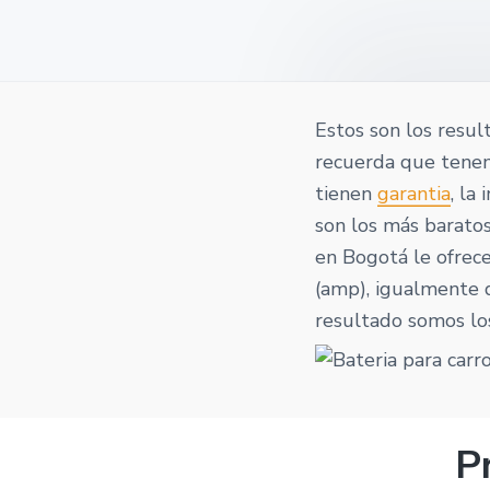
o
v
n
t
i
t
a
g
a
t
Estos son los resul
i
recuerda que ten
o
tienen
garantia
, la
n
son los más baratos
en Bogotá le ofrece
(amp), igualmente d
resultado somos lo
P