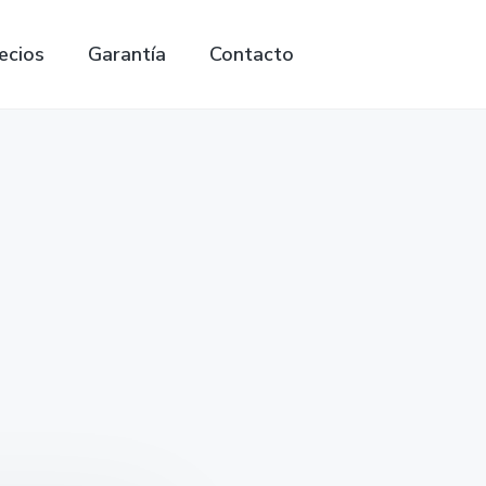
ecios
Garantía
Contacto
Search
this
website
la