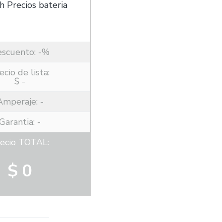
escuento:
-%
ecio de lista:
$ -
Amperaje:
-
Garantia: -
ecio TOTAL:
$ 0