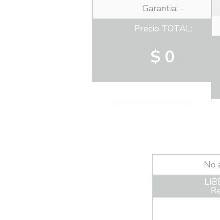
Garantia: -
Precio TOTAL:
$ 0
No 
LIB
Re