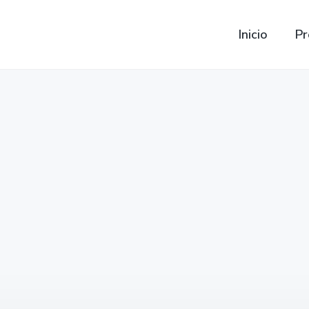
Inicio
Pr
recios Bateria Hyundai Stel
Stella