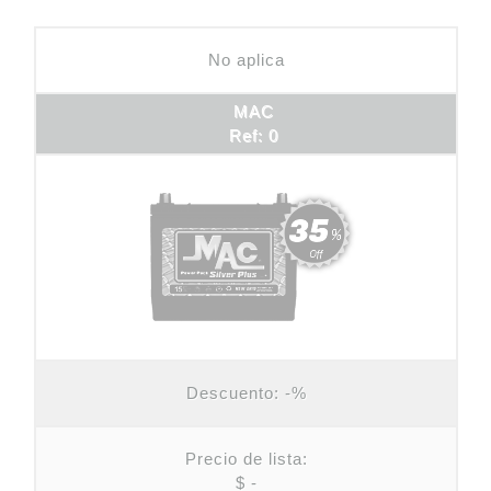
No aplica
MAC
Ref: 0
Descuento:
-%
Precio de lista:
$ -