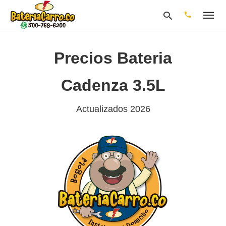
Precios Bateria
Escribe
Cadenza 3.5L
tu
consulta
y
Actualizados 2026
pulsa
en
INTRO: