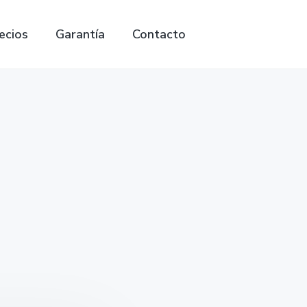
ecios
Garantía
Contacto
Search
this
website