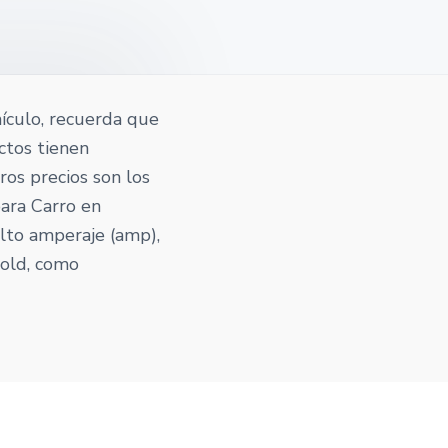
hículo, recuerda que
ctos tienen
tros precios son los
para Carro en
alto amperaje (amp),
gold, como