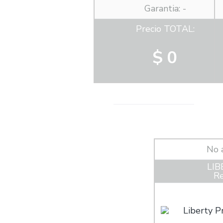
Garantia: -
Precio TOTAL:
$ 0
No 
LIB
Re