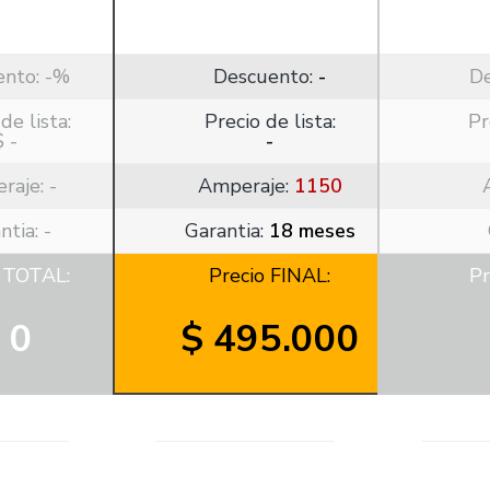
ento:
-%
Descuento:
-
D
de lista:
Precio de lista:
Pr
$ -
-
raje:
-
Amperaje:
1150
ntia: -
Garantia:
18 meses
o TOTAL:
Precio FINAL:
Pr
 0
$ 495.000