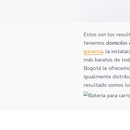
o
v
n
t
i
t
a
g
a
t
Estos son los resul
i
tenemos
domicilio
o
garantia
, la instal
n
más baratos de todo
Bogotá le ofrecemos
igualmente distribu
resultado somos lo