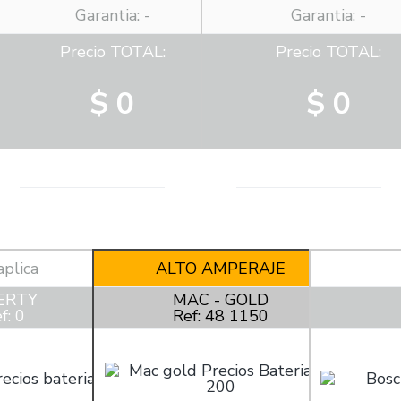
Garantia: -
Garantia: -
Precio TOTAL:
Precio TOTAL:
$ 0
$ 0
aplica
ALTO AMPERAJE
ERTY
MAC - GOLD
f: 0
Ref: 48 1150