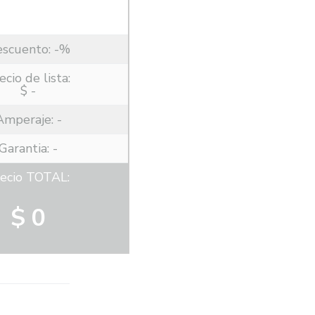
escuento:
-%
ecio de lista:
$ -
Amperaje:
-
Garantia: -
ecio TOTAL:
$ 0