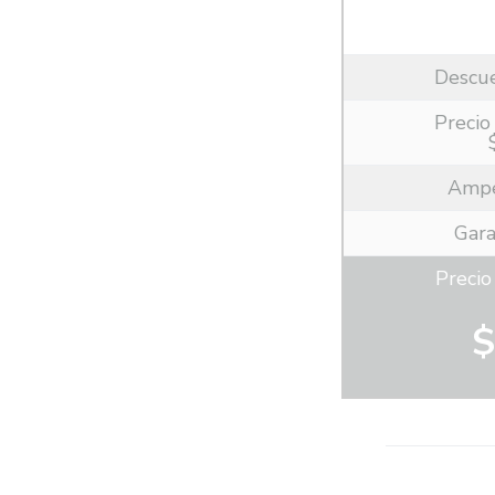
Descu
Precio 
Ampe
Gara
Preci
$