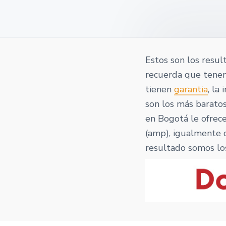
v
n
o
t
i
t
a
g
a
t
Estos son los resul
i
recuerda que ten
o
tienen
garantia
, la
n
son los más baratos
en Bogotá le ofrece
(amp), igualmente d
resultado somos lo