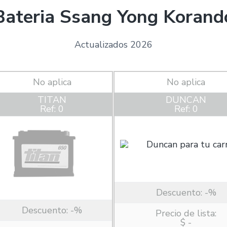
Bateria Ssang Yong Korand
Actualizados 2026
No aplica
No aplica
TITAN
DUNCAN
Ref: 0
Ref: 0
Descuento:
-%
Descuento:
-%
Precio de lista:
$ -