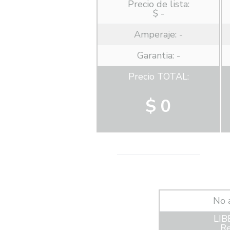
Precio de lista:
$ -
Amperaje:
-
Garantia: -
Precio TOTAL:
$ 0
No 
LIB
Re