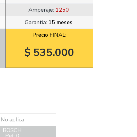
Amperaje:
1250
Garantia:
15 meses
Precio FINAL:
$ 535.000
No aplica
BOSCH
Ref: 0