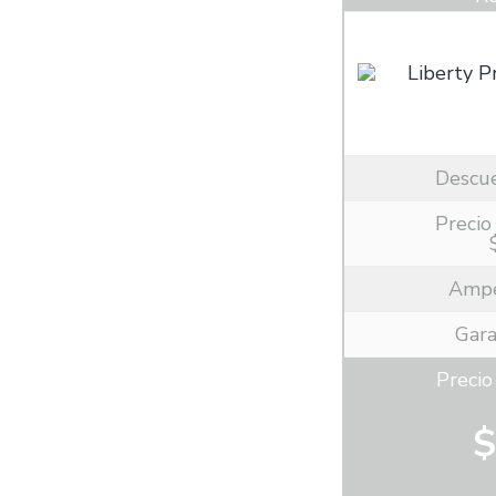
Descu
Precio 
Ampe
Gara
Preci
$