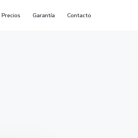
Precios
Garantía
Contacto
Search
this
website
o