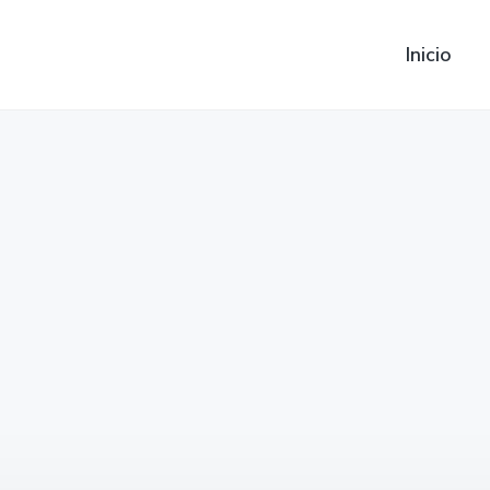
Inicio
Bateria Ssang Yong Korand
Korando