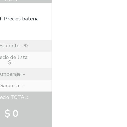
escuento:
-%
ecio de lista:
$ -
Amperaje:
-
Garantia: -
ecio TOTAL:
$ 0