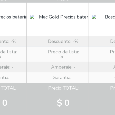
ento:
-%
Descuento:
-%
D
de lista:
Precio de lista:
Pr
$ -
$ -
raje:
-
Amperaje:
-
ntia: -
Garantia: -
o TOTAL:
Precio TOTAL:
Pr
 0
$ 0